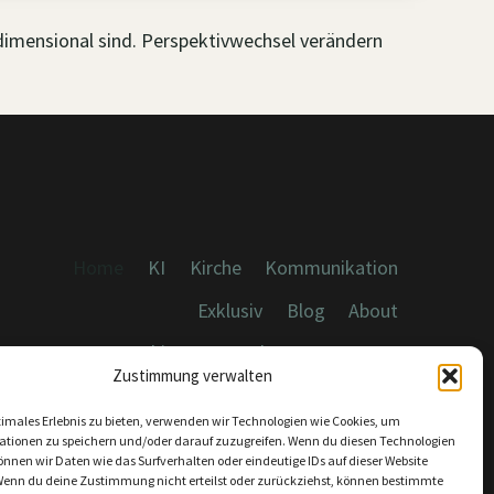
idimensional sind. Perspektivwechsel verändern
Home
KI
Kirche
Kommunikation
Exklusiv
Blog
About
Cookies, Datenschutz, Impressum
Zustimmung verwalten
timales Erlebnis zu bieten, verwenden wir Technologien wie Cookies, um
ationen zu speichern und/oder darauf zuzugreifen. Wenn du diesen Technologien
nnen wir Daten wie das Surfverhalten oder eindeutige IDs auf dieser Website
Wenn du deine Zustimmung nicht erteilst oder zurückziehst, können bestimmte
KONTAKT: