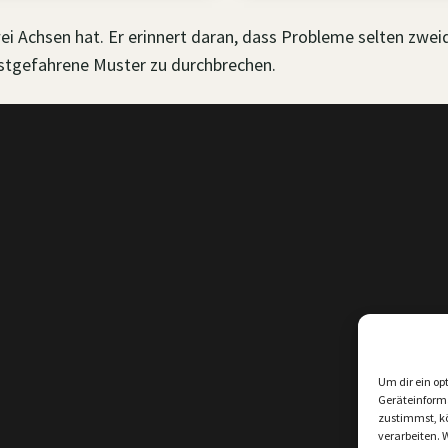
wei Achsen hat. Er erinnert daran, dass Probleme selten zwe
stgefahrene Muster zu durchbrechen.
Um dir ein op
Geräteinform
zustimmst, kö
verarbeiten. 