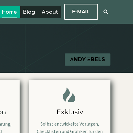
Home
Blog
About
E-MAIL
ΛNDY ΞBELS
on
Exklusiv
hrung,
Selbst entwickelte Vorlagen,
d
Checklisten und Grafiken für den