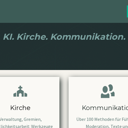
KI. Kirche. Kommunikation.
Kirche
Kommunikati
Verwaltung, Gremien,
Über 100 Methoden für Fü
tlichkeitsarbeit: Werkzeuge
Moderation, Texte un