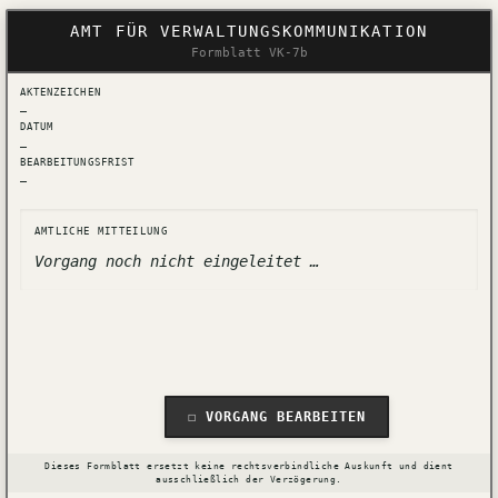
Zum
AMT FÜR VERWALTUNGSKOMMUNIKATION
Inhalt
Formblatt VK-7b
springen
AKTENZEICHEN
—
DATUM
—
BEARBEITUNGSFRIST
—
AMTLICHE MITTEILUNG
Vorgang noch nicht eingeleitet …
☐ VORGANG BEARBEITEN
Dieses Formblatt ersetzt keine rechtsverbindliche Auskunft und dient
ausschließlich der Verzögerung.