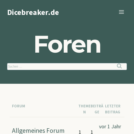
Zum
Dicebreaker.de
Inhalt
springen
Foren
Suchen
nach:
FORUM
THEME
BEITRÄ
LETZTER
N
GE
BEITRAG
vor 1 Jahr
Allgemeines Forum
1
1