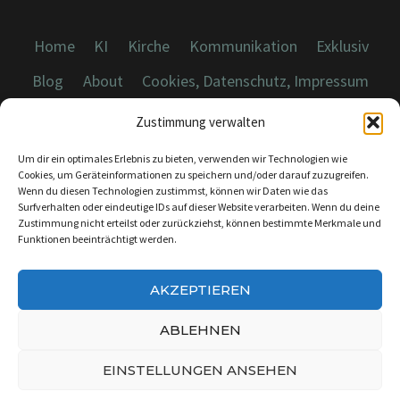
Home
KI
Kirche
Kommunikation
Exklusiv
Blog
About
Cookies, Datenschutz, Impressum
Zustimmung verwalten
Um dir ein optimales Erlebnis zu bieten, verwenden wir Technologien wie
Cookies, um Geräteinformationen zu speichern und/oder darauf zuzugreifen.
Wenn du diesen Technologien zustimmst, können wir Daten wie das
© 2026 Dicebreaker.de - Alle Rechte vorbehalten
Surfverhalten oder eindeutige IDs auf dieser Website verarbeiten. Wenn du deine
Zustimmung nicht erteilst oder zurückziehst, können bestimmte Merkmale und
Funktionen beeinträchtigt werden.
AKZEPTIEREN
KONTAKT:
INFO@DICEBREAKER.DE
ABLEHNEN
EINSTELLUNGEN ANSEHEN