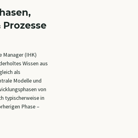
hasen,
 Prozesse
e Manager (IHK)
ederholtes Wissen aus
leich als
trale Modelle und
wicklungsphasen von
h typischerweise in
orherigen Phase –