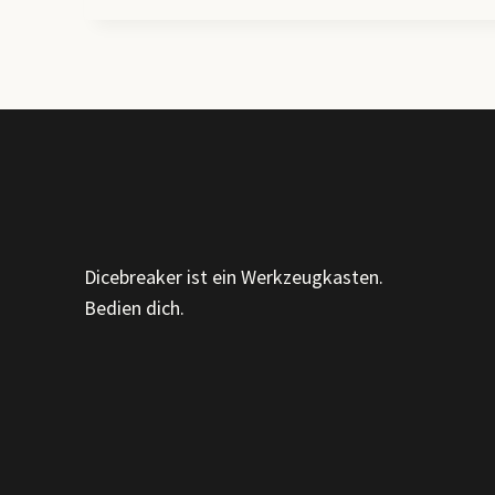
ENTWICKLUNGSPHASEN,
ORGANISATIONSTYPEN
&
PROZESSE
DER
OE
Dicebreaker ist ein Werkzeugkasten.
Bedien dich.