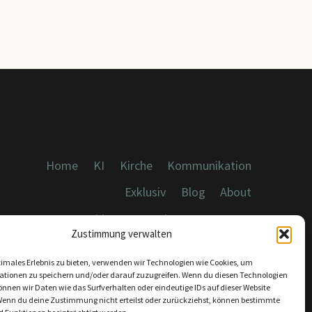
Home
KI
Kirche
Kommunikation
Exklusiv
Blog
About
Cookies, Datenschutz, Impressum
Zustimmung verwalten
timales Erlebnis zu bieten, verwenden wir Technologien wie Cookies, um
ationen zu speichern und/oder darauf zuzugreifen. Wenn du diesen Technologien
nnen wir Daten wie das Surfverhalten oder eindeutige IDs auf dieser Website
Wenn du deine Zustimmung nicht erteilst oder zurückziehst, können bestimmte
KONTAKT: