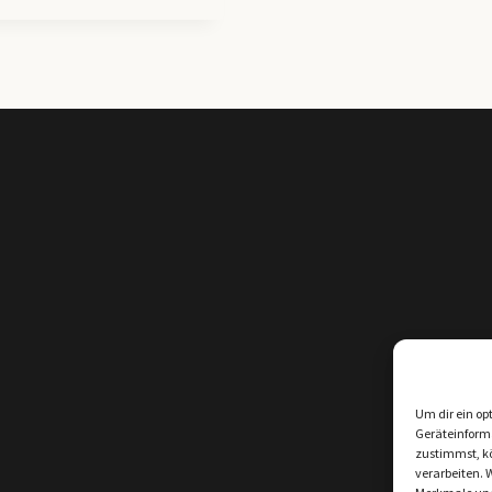
Um dir ein op
Geräteinform
zustimmst, kö
verarbeiten. 