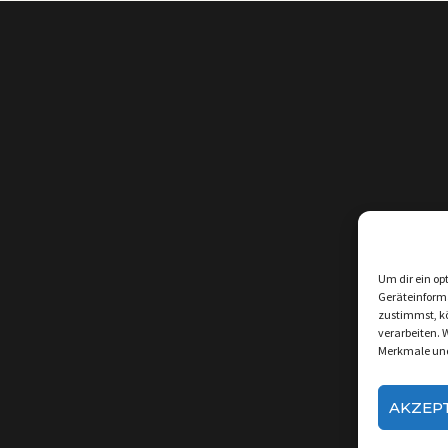
Um dir ein op
Geräteinform
zustimmst, kö
verarbeiten. 
Merkmale und
AKZEP