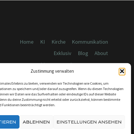
Home
KI
Kirche
Kommunikation
Exklusiv
Blog
About
Cookies, Datenschutz, Impressum
Zustimmung verwalten
timales Erlebnis zu bieten, verwenden wir Technologien wie Cookies, um
ationen zu speichern und/oder darauf zuzugreifen. Wenn du diesen Technologien
nnen wir Daten wie das Surfverhalten oder eindeutige IDs auf dieser Website
Wenn du deine Zustimmung nicht erteilst oder zurückziehst, können bestimmte
KONTAKT:
 Funktionen beeinträchtigt werden.
INFO@DICEBREAKER.DE
TIEREN
ABLEHNEN
EINSTELLUNGEN ANSEHEN