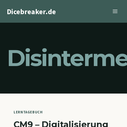
Zum
Dicebreaker.de
Inhalt
springen
Disinterme
LERNTAGEBUCH
CM9 – Digitalisierung