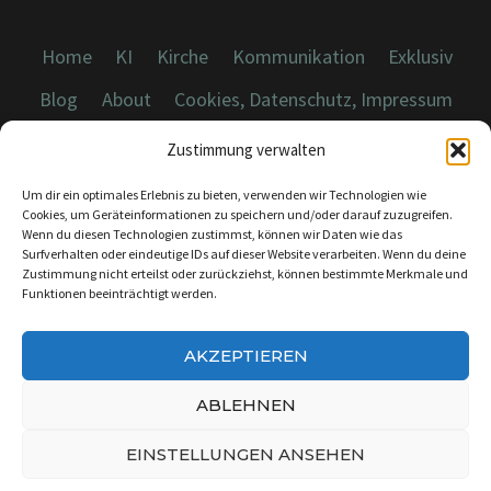
Home
KI
Kirche
Kommunikation
Exklusiv
Blog
About
Cookies, Datenschutz, Impressum
Zustimmung verwalten
Um dir ein optimales Erlebnis zu bieten, verwenden wir Technologien wie
Cookies, um Geräteinformationen zu speichern und/oder darauf zuzugreifen.
Wenn du diesen Technologien zustimmst, können wir Daten wie das
© 2026 Dicebreaker.de - Alle Rechte vorbehalten
Surfverhalten oder eindeutige IDs auf dieser Website verarbeiten. Wenn du deine
Zustimmung nicht erteilst oder zurückziehst, können bestimmte Merkmale und
Funktionen beeinträchtigt werden.
AKZEPTIEREN
KONTAKT:
INFO@DICEBREAKER.DE
ABLEHNEN
EINSTELLUNGEN ANSEHEN