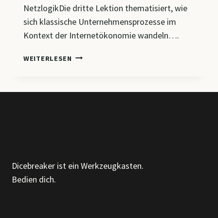
NetzlogikDie dritte Lektion thematisiert, wie
sich klassische Unternehmensprozesse im
Kontext der Internetökonomie wandeln….
CM9
WEITERLESEN
–
DIGITALISIERUNG
INTERNER
PROZESSE
&
VERTRIEBSSTRUKTUREN
IN
DER
VERNETZTEN
Dicebreaker ist ein Werkzeugkasten.
WIRTSCHAFT
Bedien dich.