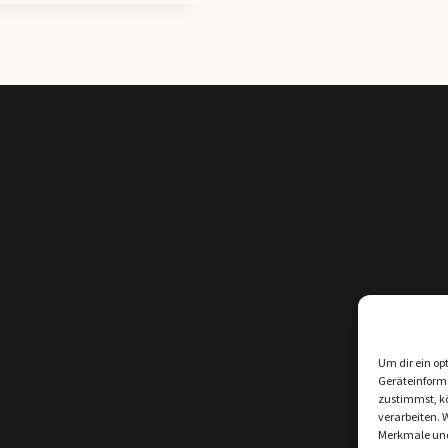
Um dir ein op
Geräteinform
zustimmst, kö
verarbeiten. 
Merkmale und