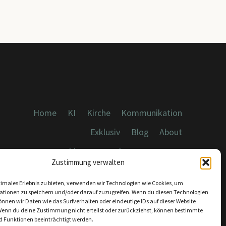
Home
KI
Kirche
Kommunikation
Exklusiv
Blog
About
Cookies, Datenschutz, Impressum
Zustimmung verwalten
timales Erlebnis zu bieten, verwenden wir Technologien wie Cookies, um
ationen zu speichern und/oder darauf zuzugreifen. Wenn du diesen Technologien
nnen wir Daten wie das Surfverhalten oder eindeutige IDs auf dieser Website
Wenn du deine Zustimmung nicht erteilst oder zurückziehst, können bestimmte
KONTAKT:
 Funktionen beeinträchtigt werden.