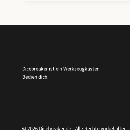
ZEILEN:
WARUM
ICH
EINEN
EIGENEN
GPT
GEBAUT
HABE
(UND
WAS
ER
Dicebreaker ist ein Werkzeugkasten.
DIR
Bedien dich.
BRINGEN
KANN)
© 2026 Dicebreaker.de - Alle Rechte vorbehalten