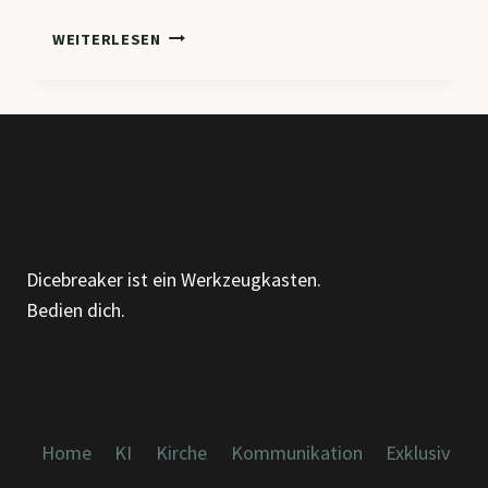
CM6
WEITERLESEN
–
ORGANISATION
VERSTEHEN,
GESTALTEN
UND
WEITERENTWICKELN
Dicebreaker ist ein Werkzeugkasten.
Bedien dich.
Home
KI
Kirche
Kommunikation
Exklusiv