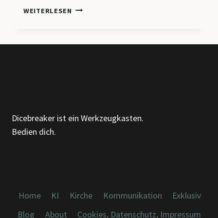
WER
WEITERLESEN
FRAGT,
DER
FÜHRT
–
UND
WARUM
DAS
VIEL
ZU
Dicebreaker ist ein Werkzeugkasten.
OFT
Bedien dich.
UNTERSCHÄTZT
WIRD.
Home
KI
Kirche
Kommunikation
Exklusiv
Blog
About
Cookies, Datenschutz, Impressum