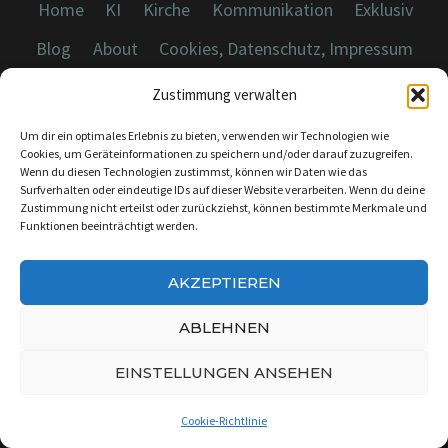
Home
KI
Kirche
Kommunikation
Exklusiv
Blog
About
Cookies, Datenschutz, Impressum
Zustimmung verwalten
Um dir ein optimales Erlebnis zu bieten, verwenden wir Technologien wie
Cookies, um Geräteinformationen zu speichern und/oder darauf zuzugreifen.
Wenn du diesen Technologien zustimmst, können wir Daten wie das
© 2026 Dicebreaker.de - Alle Rechte vorbehalten
Surfverhalten oder eindeutige IDs auf dieser Website verarbeiten. Wenn du deine
Zustimmung nicht erteilst oder zurückziehst, können bestimmte Merkmale und
Funktionen beeinträchtigt werden.
AKZEPTIEREN
KONTAKT:
INFO@DICEBREAKER.DE
ABLEHNEN
EINSTELLUNGEN ANSEHEN
Cookie-Richtlinie