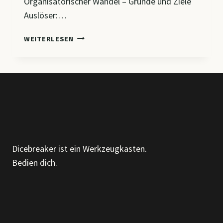
Organisatorischer Wandel – Gründe und Ziele
Auslöser:…
CM7
WEITERLESEN
–
ORGANISATION
IM
WANDEL:
VON
LINIENSTRUKTUREN
ZU
AGILEN
MODELLEN
Dicebreaker ist ein Werkzeugkasten.
Bedien dich.