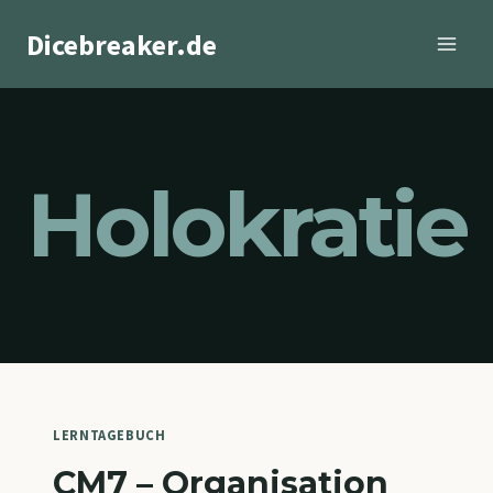
Zum
Dicebreaker.de
Inhalt
springen
Holokratie
LERNTAGEBUCH
CM7 – Organisation