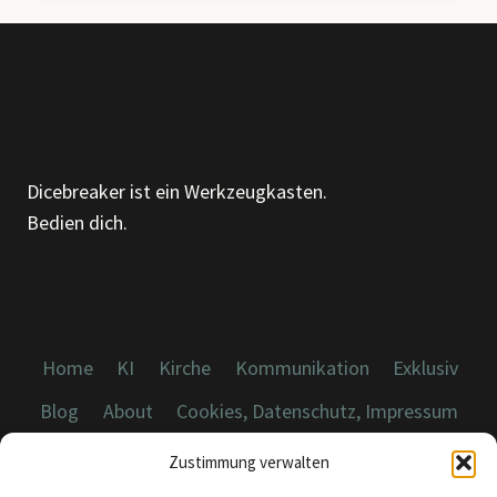
KLARER.
UND
MENSCHLICHER.
Dicebreaker ist ein Werkzeugkasten.
Bedien dich.
Home
KI
Kirche
Kommunikation
Exklusiv
Blog
About
Cookies, Datenschutz, Impressum
Zustimmung verwalten