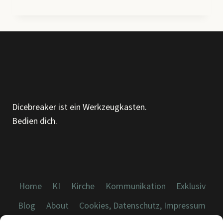
LESEN
–
DIE
STILLE
KUNST,
ALLES
ZU
SAGEN,
OHNE
Dicebreaker ist ein Werkzeugkasten.
EIN
Bedien dich.
WORT
ZU
VERLIEREN
Home
KI
Kirche
Kommunikation
Exklusiv
Blog
About
Cookies, Datenschutz, Impressum