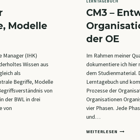
LERNTAGEBUCH
r
CM3 – Ent
e, Modelle
Organisati
der OE
e Manager (IHK)
Im Rahmen meiner Qua
ederholtes Wissen aus
dokumentiere ich hier 
leich als
dem Studienmaterial. D
rale Begriffe, Modelle
Lerntagebuch und komp
egriffsverständnis von
Prozesse der Organisa
in der BWL in drei
Organisationen Organis
e von
vier Phasen. Jede Phas
und…
CM3
WEITERLESEN
–