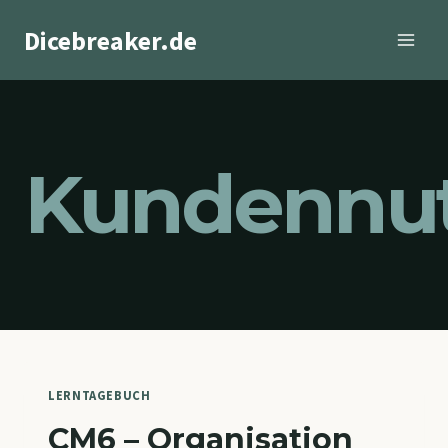
Zum
Dicebreaker.de
Inhalt
springen
Kundennu
LERNTAGEBUCH
CM6 – Organisation