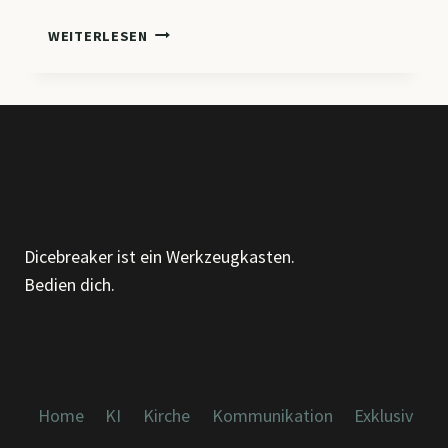
CM6
WEITERLESEN
–
ORGANISATION
VERSTEHEN,
GESTALTEN
UND
WEITERENTWICKELN
Dicebreaker ist ein Werkzeugkasten.
Bedien dich.
Home
KI
Kirche
Kommunikation
Exklusiv