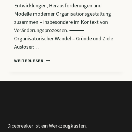
Entwicklungen, Herausforderungen und
Modelle moderner Organisationsgestaltung
zusammen – insbesondere im Kontext von
Veränderungsprozessen. ⸻
Organisatorischer Wandel – Gründe und Ziele
Auslöser:…
CM7
WEITERLESEN
–
ORGANISATION
IM
WANDEL:
VON
LINIENSTRUKTUREN
ZU
AGILEN
MODELLEN
Dicebreaker ist ein Werkzeugkasten.