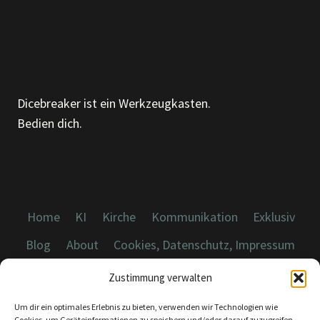
ND W
ELCHES L
IED A
US D
EM E
G B
Dicebreaker ist ein Werkzeugkasten.
IST D
Bedien dich.
U H
EUTE?
Home
KI
Kirche
Kommunikation
Exklusiv
Blog
About
Cookies, Datenschutz, Impressum
Zustimmung verwalten
Um dir ein optimales Erlebnis zu bieten, verwenden wir Technologien wie
Cookies, um Geräteinformationen zu speichern und/oder darauf zuzugreifen.