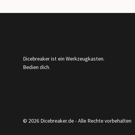
MUSTER,
MÖBEL
UND
DIE
KUNST,
GENAUER
HINZUSEHEN
Dicebreaker ist ein Werkzeugkasten.
Bedien dich.
© 2026 Dicebreaker.de - Alle Rechte vorbehalten