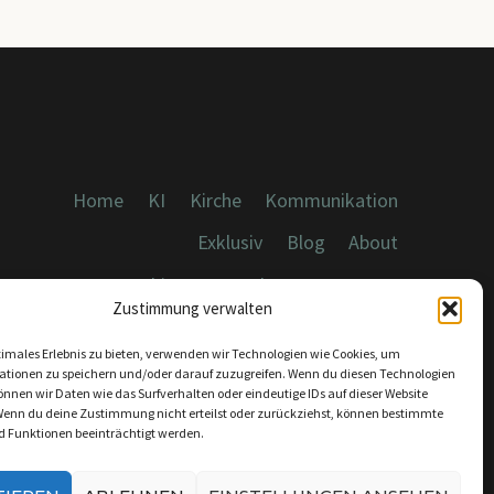
Home
KI
Kirche
Kommunikation
Exklusiv
Blog
About
Cookies, Datenschutz, Impressum
Zustimmung verwalten
timales Erlebnis zu bieten, verwenden wir Technologien wie Cookies, um
ationen zu speichern und/oder darauf zuzugreifen. Wenn du diesen Technologien
nnen wir Daten wie das Surfverhalten oder eindeutige IDs auf dieser Website
Wenn du deine Zustimmung nicht erteilst oder zurückziehst, können bestimmte
KONTAKT:
 Funktionen beeinträchtigt werden.
INFO@DICEBREAKER.DE