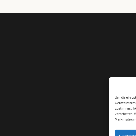
Um dir ein op
Geräteinform
zustimmst, kö
verarbeiten. 
Merkmale und