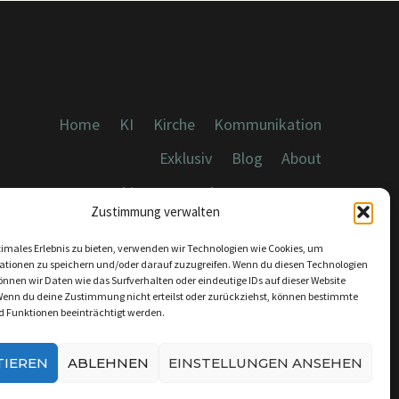
Home
KI
Kirche
Kommunikation
Exklusiv
Blog
About
Cookies, Datenschutz, Impressum
Zustimmung verwalten
timales Erlebnis zu bieten, verwenden wir Technologien wie Cookies, um
ationen zu speichern und/oder darauf zuzugreifen. Wenn du diesen Technologien
nnen wir Daten wie das Surfverhalten oder eindeutige IDs auf dieser Website
Wenn du deine Zustimmung nicht erteilst oder zurückziehst, können bestimmte
KONTAKT:
 Funktionen beeinträchtigt werden.
INFO@DICEBREAKER.DE
TIEREN
ABLEHNEN
EINSTELLUNGEN ANSEHEN