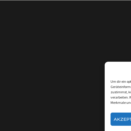
Um dir ein op
Geräteinform
zustimmst, kö
verarbeiten. 
Merkmale und
AKZEP