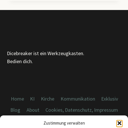
–
ÜBER
MUSTER,
MÖBEL
UND
DIE
KUNST,
GENAUER
Dicebreaker ist ein Werkzeugkasten.
HINZUSEHEN
Bedien dich.
Home
KI
Kirche
Kommunikation
Exklusiv
Blog
About
Cookies, Datenschutz, Impressum
Zustimmung verwalten