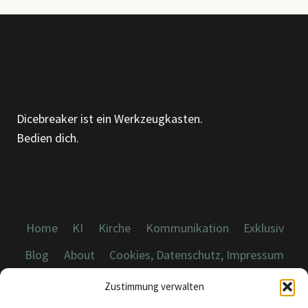
ALGORITHMUS,
EIN
AHA-
MOMENT
Dicebreaker ist ein Werkzeugkasten.
Bedien dich.
Home
KI
Kirche
Kommunikation
Exklusiv
Blog
About
Cookies, Datenschutz, Impressum
Zustimmung verwalten