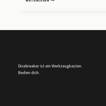
WEITERLESEN
–
DIGITALISIERUNG
INTERNER
PROZESSE
&
VERTRIEBSSTRUKTUREN
IN
DER
VERNETZTEN
WIRTSCHAFT
Dicebreaker ist ein Werkzeugkasten.
Bedien dich.