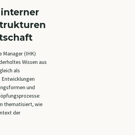
 interner
strukturen
tschaft
e Manager (IHK)
ederholtes Wissen aus
leich als
 Entwicklungen
fungsformen und
chöpfungsprozesse:
on thematisiert, wie
ntext der