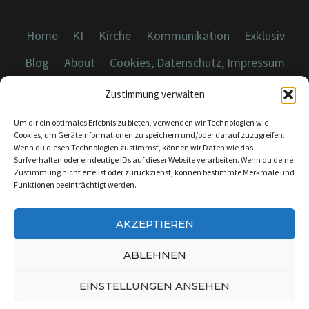
Home
KI
Kirche
Kommunikation
Exklusiv
Blog
About
Cookies, Datenschutz, Impressum
Zustimmung verwalten
Um dir ein optimales Erlebnis zu bieten, verwenden wir Technologien wie
Cookies, um Geräteinformationen zu speichern und/oder darauf zuzugreifen.
Wenn du diesen Technologien zustimmst, können wir Daten wie das
© 2026 Dicebreaker.de - Alle Rechte vorbehalten
Surfverhalten oder eindeutige IDs auf dieser Website verarbeiten. Wenn du deine
Zustimmung nicht erteilst oder zurückziehst, können bestimmte Merkmale und
Funktionen beeinträchtigt werden.
AKZEPTIEREN
KONTAKT:
INFO@DICEBREAKER.DE
ABLEHNEN
EINSTELLUNGEN ANSEHEN