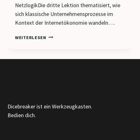
NetzlogikDie dritte Lektion thematisiert, wie
sich klassische Unternehmensprozesse im
Kontext der Internetökonomie wandeln….
CM9
WEITERLESEN
–
DIGITALISIERUNG
INTERNER
PROZESSE
&
VERTRIEBSSTRUKTUREN
IN
DER
VERNETZTEN
Dicebreaker ist ein Werkzeugkasten.
WIRTSCHAFT
Bedien dich.