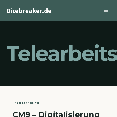
Zum
Dicebreaker.de
Inhalt
springen
Telearbeit
LERNTAGEBUCH
CM9 – Digitalisierung