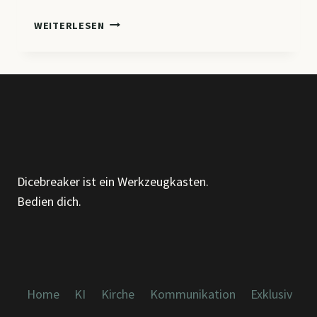
ZWISCHEN
WEITERLESEN
DEN
ZEILEN:
WARUM
ICH
EINEN
EIGENEN
GPT
GEBAUT
HABE
Dicebreaker ist ein Werkzeugkasten.
(UND
Bedien dich.
WAS
ER
DIR
BRINGEN
KANN)
Home
KI
Kirche
Kommunikation
Exklusiv