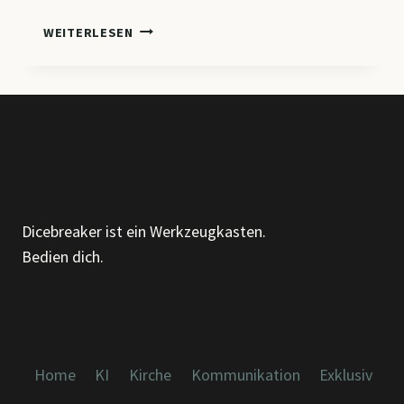
ZWISCHEN
WEITERLESEN
DEN
ZEILEN:
WARUM
ICH
EINEN
EIGENEN
GPT
GEBAUT
HABE
Dicebreaker ist ein Werkzeugkasten.
(UND
Bedien dich.
WAS
ER
DIR
BRINGEN
KANN)
Home
KI
Kirche
Kommunikation
Exklusiv