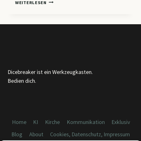
WENN
WEITERLESEN
NICHT
DIE
MITARBEITENDEN
„SCHWIERIG“
SIND
Dicebreaker ist ein Werkzeugkasten.
Bedien dich.
Home
KI
Kirche
Kommunikation
Exklusiv
Blog
About
Cookies, Datenschutz, Impressum