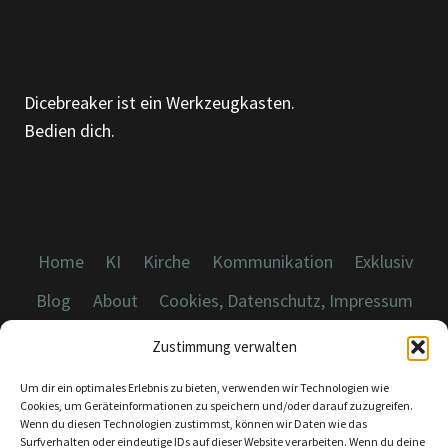
Dicebreaker ist ein Werkzeugkasten.
Bedien dich.
Home
KI
Kirche
Kommunikation
Exklusiv
Blog
About
Cookies, Datenschutz, Impressum
Zustimmung verwalten
Um dir ein optimales Erlebnis zu bieten, verwenden wir Technologien wie
Cookies, um Geräteinformationen zu speichern und/oder darauf zuzugreifen.
Wenn du diesen Technologien zustimmst, können wir Daten wie das
© 2026 Dicebreaker.de - Alle Rechte vorbehalten
Surfverhalten oder eindeutige IDs auf dieser Website verarbeiten. Wenn du deine