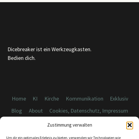
Dicebreaker ist ein Werkzeugkasten.
Bedien dich.
Home
KI
Kirche
Kommunikation
Exklusiv
Blog
About
Cookies, Datenschutz, Impressum
Zustimmung verwalten
Um dir ein optimales Erlebnis zu bieten, verwenden wir Technologien wie