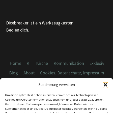
WEITERENTWICKELN
Dicebreaker ist ein Werkzeugkasten.
Bedien dich.
Home
KI
Kirche
Kommunikation
Exklusiv
Blog
About
Cookies, Datenschutz, Impressum
Zustimmung verwalten
Um dir ein optimales Erlebnis zu bieten, verwenden wir Technologien wie
Cookies, um Geräteinformationen zu speichern und/oder darauf zuzugreifen.
Wenn du diesen Technologien zustimmst, können wir Daten wie das
© 2026 Dicebreaker.de - Alle Rechte vorbehalten
Surfverhalten oder eindeutige IDs auf dieser Website verarbeiten. Wenn du deine