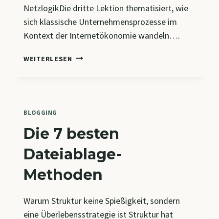
NetzlogikDie dritte Lektion thematisiert, wie
sich klassische Unternehmensprozesse im
Kontext der Internetökonomie wandeln….
CM9
WEITERLESEN
–
DIGITALISIERUNG
INTERNER
PROZESSE
&
BLOGGING
VERTRIEBSSTRUKTUREN
Die 7 besten
IN
DER
Dateiablage-
VERNETZTEN
WIRTSCHAFT
Methoden
Warum Struktur keine Spießigkeit, sondern
eine Überlebensstrategie ist Struktur hat