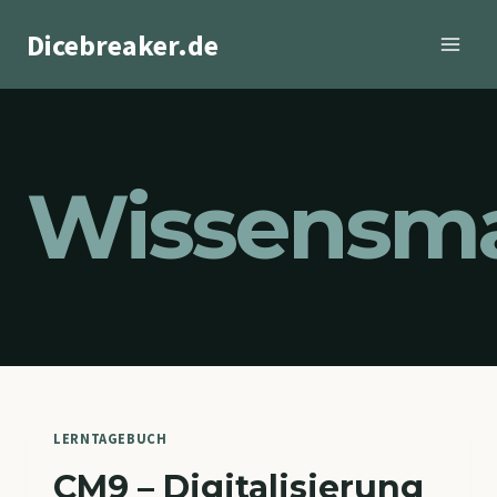
Zum
Dicebreaker.de
Inhalt
springen
Wissensm
LERNTAGEBUCH
CM9 – Digitalisierung