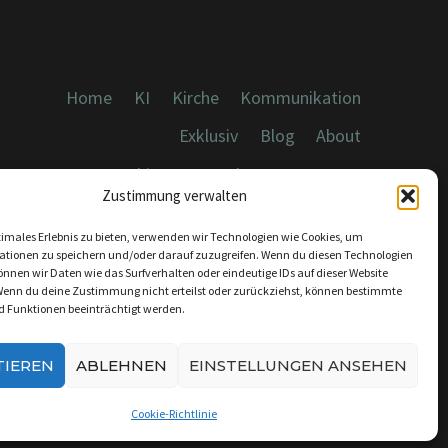
Home
KI
Kirche
Kommunikation
Exklusiv
Blog
About
Cookies, Datenschutz, Impressum
Zustimmung verwalten
timales Erlebnis zu bieten, verwenden wir Technologien wie Cookies, um
ationen zu speichern und/oder darauf zuzugreifen. Wenn du diesen Technologien
nnen wir Daten wie das Surfverhalten oder eindeutige IDs auf dieser Website
Wenn du deine Zustimmung nicht erteilst oder zurückziehst, können bestimmte
KONTAKT:
 Funktionen beeinträchtigt werden.
INFO@DICEBREAKER.DE
TIEREN
ABLEHNEN
EINSTELLUNGEN ANSEHEN
Cookie-Richtlinie