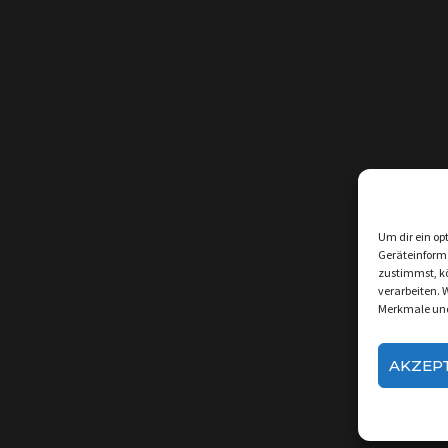
Um dir ein op
Geräteinform
zustimmst, kö
verarbeiten. 
Merkmale und
AKZEP