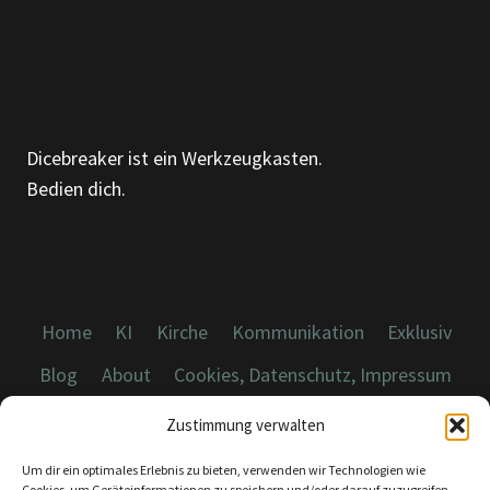
ND W
ELCHES L
IED A
US D
EM E
G B
Dicebreaker ist ein Werkzeugkasten.
IST D
Bedien dich.
U H
EUTE?
Home
KI
Kirche
Kommunikation
Exklusiv
Blog
About
Cookies, Datenschutz, Impressum
Zustimmung verwalten
Um dir ein optimales Erlebnis zu bieten, verwenden wir Technologien wie
Cookies, um Geräteinformationen zu speichern und/oder darauf zuzugreifen.