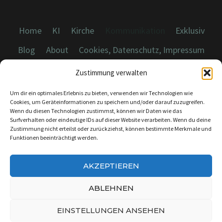
Home
KI
Kirche
Kommunikation
Exklusiv
Blog
About
Cookies, Datenschutz, Impressum
Zustimmung verwalten
Um dir ein optimales Erlebnis zu bieten, verwenden wir Technologien wie
Cookies, um Geräteinformationen zu speichern und/oder darauf zuzugreifen.
Wenn du diesen Technologien zustimmst, können wir Daten wie das
© 2026 Dicebreaker.de - Alle Rechte vorbehalten
Surfverhalten oder eindeutige IDs auf dieser Website verarbeiten. Wenn du deine
Zustimmung nicht erteilst oder zurückziehst, können bestimmte Merkmale und
Funktionen beeinträchtigt werden.
AKZEPTIEREN
KONTAKT:
INFO@DICEBREAKER.DE
ABLEHNEN
EINSTELLUNGEN ANSEHEN