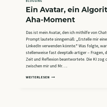
BLOGGING
Ein Avatar, ein Algor
Aha-Moment
Das ist mein Avatar, den ich mithilfe von Cha
Prompt lautete sinngemäß: „Erstelle mir einen
LinkedIn verwenden könnte.“ Was folgte, war
stellenweise fast deeptalk-artiger – Fragen, 
Zeit und Reflexion beantwortete. Die KI zog 
zwischen mir und Mr….
EIN
WEITERLESEN
AVATAR,
EIN
ALGORITHMUS,
EIN
AHA-