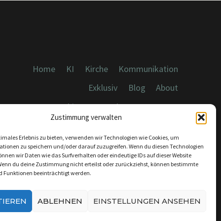
Home
KI
Kirche
Kommunikation
Exklusiv
Blog
About
Cookies, Datenschutz, Impressum
Zustimmung verwalten
timales Erlebnis zu bieten, verwenden wir Technologien wie Cookies, um
ationen zu speichern und/oder darauf zuzugreifen. Wenn du diesen Technologien
nnen wir Daten wie das Surfverhalten oder eindeutige IDs auf dieser Website
Wenn du deine Zustimmung nicht erteilst oder zurückziehst, können bestimmte
KONTAKT:
 Funktionen beeinträchtigt werden.
INFO@DICEBREAKER.DE
TIEREN
ABLEHNEN
EINSTELLUNGEN ANSEHEN