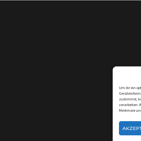
Um dir ein op
Geräteinform
zustimmst, kö
verarbeiten. 
Merkmale und
AKZEP