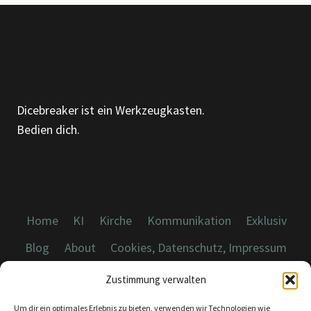
Dicebreaker ist ein Werkzeugkasten.
Bedien dich.
Home
KI
Kirche
Kommunikation
Exklusiv
Blog
About
Cookies, Datenschutz, Impressum
Zustimmung verwalten
Um dir ein optimales Erlebnis zu bieten, verwenden wir Technologien wie