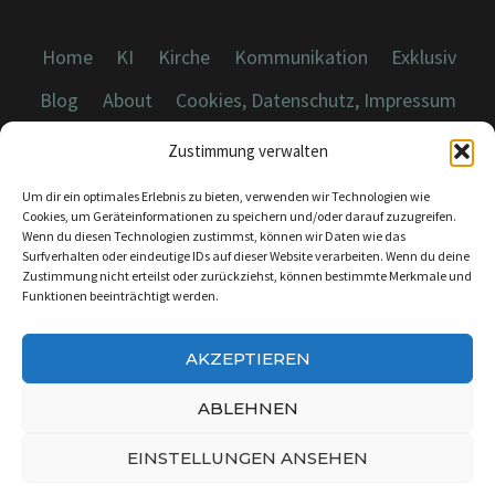
Home
KI
Kirche
Kommunikation
Exklusiv
Blog
About
Cookies, Datenschutz, Impressum
Zustimmung verwalten
Um dir ein optimales Erlebnis zu bieten, verwenden wir Technologien wie
Cookies, um Geräteinformationen zu speichern und/oder darauf zuzugreifen.
Wenn du diesen Technologien zustimmst, können wir Daten wie das
© 2026 Dicebreaker.de - Alle Rechte vorbehalten
Surfverhalten oder eindeutige IDs auf dieser Website verarbeiten. Wenn du deine
Zustimmung nicht erteilst oder zurückziehst, können bestimmte Merkmale und
Funktionen beeinträchtigt werden.
AKZEPTIEREN
KONTAKT:
INFO@DICEBREAKER.DE
ABLEHNEN
EINSTELLUNGEN ANSEHEN