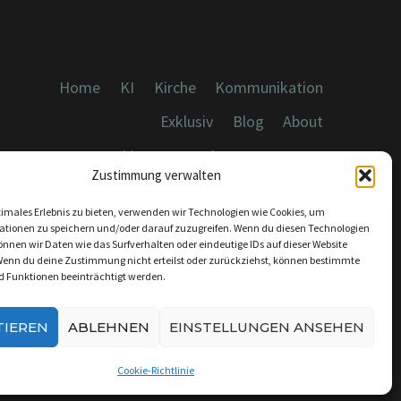
Home
KI
Kirche
Kommunikation
Exklusiv
Blog
About
Cookies, Datenschutz, Impressum
Zustimmung verwalten
timales Erlebnis zu bieten, verwenden wir Technologien wie Cookies, um
ationen zu speichern und/oder darauf zuzugreifen. Wenn du diesen Technologien
nnen wir Daten wie das Surfverhalten oder eindeutige IDs auf dieser Website
Wenn du deine Zustimmung nicht erteilst oder zurückziehst, können bestimmte
KONTAKT:
 Funktionen beeinträchtigt werden.
INFO@DICEBREAKER.DE
TIEREN
ABLEHNEN
EINSTELLUNGEN ANSEHEN
Cookie-Richtlinie