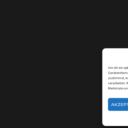
Um dir ein op
Geräteinform
zustimmst, kö
verarbeiten. 
Merkmale und
AKZEP