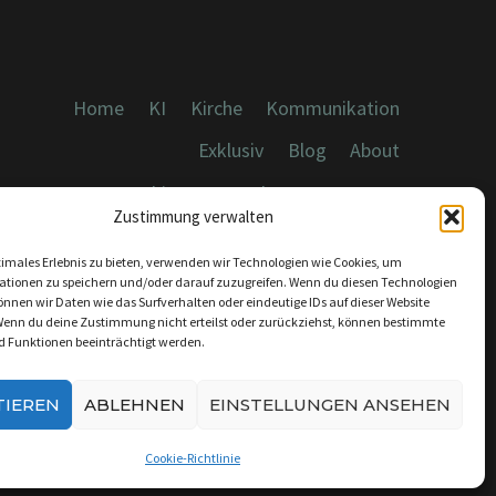
Home
KI
Kirche
Kommunikation
Exklusiv
Blog
About
Cookies, Datenschutz, Impressum
Zustimmung verwalten
timales Erlebnis zu bieten, verwenden wir Technologien wie Cookies, um
ationen zu speichern und/oder darauf zuzugreifen. Wenn du diesen Technologien
nnen wir Daten wie das Surfverhalten oder eindeutige IDs auf dieser Website
Wenn du deine Zustimmung nicht erteilst oder zurückziehst, können bestimmte
KONTAKT:
 Funktionen beeinträchtigt werden.
INFO@DICEBREAKER.DE
TIEREN
ABLEHNEN
EINSTELLUNGEN ANSEHEN
Cookie-Richtlinie