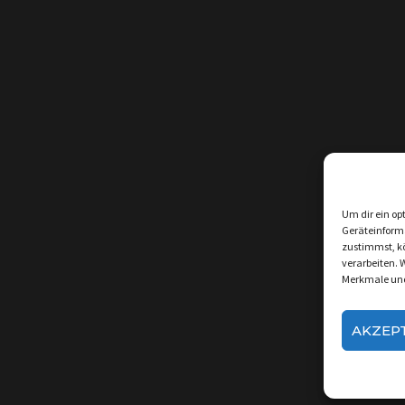
Um dir ein op
Geräteinform
zustimmst, kö
verarbeiten. 
Merkmale und
AKZEP