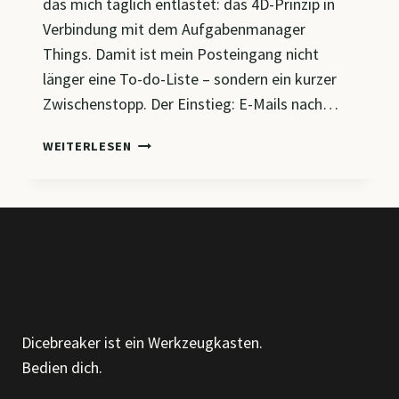
das mich täglich entlastet: das 4D-Prinzip in
Verbindung mit dem Aufgabenmanager
Things. Damit ist mein Posteingang nicht
länger eine To-do-Liste – sondern ein kurzer
Zwischenstopp. Der Einstieg: E-Mails nach…
MEIN
WEITERLESEN
E-
MAIL-
SYSTEM:
KLARER
KOPF
STATT
CHAOS
–
MIT
Dicebreaker ist ein Werkzeugkasten.
DEM
Bedien dich.
4D-
PRINZIP