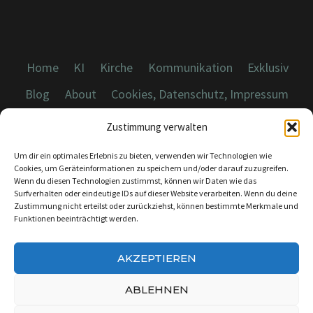
UND
THINGS3
Home
KI
Kirche
Kommunikation
Exklusiv
Blog
About
Cookies, Datenschutz, Impressum
Zustimmung verwalten
Um dir ein optimales Erlebnis zu bieten, verwenden wir Technologien wie
Cookies, um Geräteinformationen zu speichern und/oder darauf zuzugreifen.
Wenn du diesen Technologien zustimmst, können wir Daten wie das
© 2026 Dicebreaker.de - Alle Rechte vorbehalten
Surfverhalten oder eindeutige IDs auf dieser Website verarbeiten. Wenn du deine
Zustimmung nicht erteilst oder zurückziehst, können bestimmte Merkmale und
Funktionen beeinträchtigt werden.
AKZEPTIEREN
KONTAKT:
INFO@DICEBREAKER.DE
ABLEHNEN