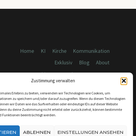
Home
KI
Kirche
Kommunikation
Exklusiv
Blog
About
Cookies, Datenschutz, Impressum
Zustimmung verwalten
timales Erlebnis zu bieten, verwenden wir Technologien wie Cookies, um
ationen zu speichern und/oder darauf zuzugreifen. Wenn du diesen Technologien
nnen wir Daten wie das Surfverhalten oder eindeutige IDs auf dieser Website
Wenn du deine Zustimmung nicht erteilst oder zurückziehst, können bestimmte
KONTAKT:
 Funktionen beeinträchtigt werden.
INFO@DICEBREAKER.DE
TIEREN
ABLEHNEN
EINSTELLUNGEN ANSEHEN