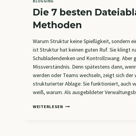
BLOGGING
Die 7 besten Dateiab
Methoden
Warum Struktur keine Spießigkeit, sondern e
ist Struktur hat keinen guten Ruf. Sie klingt 
Schubladendenken und Kontrollzwang. Aber ge
Missverständnis. Denn spätestens dann, wenn
werden oder Teams wechseln, zeigt sich der
strukturierter Ablage: Sie funktioniert, auc
weiß, warum. Als ausgebildeter Verwaltung
DIE
WEITERLESEN
7
BESTEN
DATEIABLAGE-
METHODEN