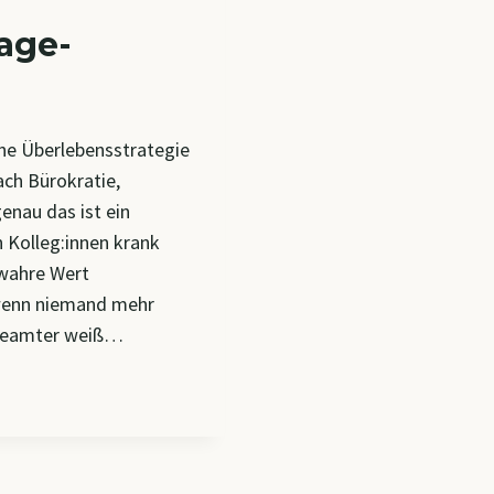
lage-
ine Überlebensstrategie
nach Bürokratie,
nau das ist ein
 Kolleg:innen krank
 wahre Wert
h wenn niemand mehr
sbeamter weiß…