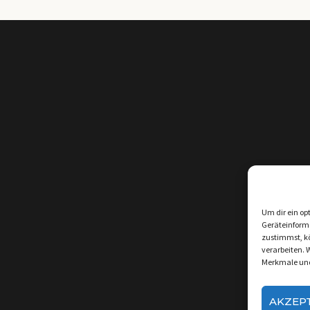
Um dir ein op
Geräteinform
zustimmst, kö
verarbeiten. 
Merkmale und
AKZEP