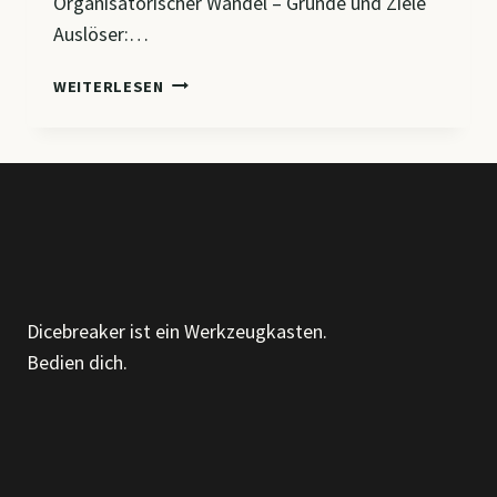
Organisatorischer Wandel – Gründe und Ziele
Auslöser:…
CM7
WEITERLESEN
–
ORGANISATION
IM
WANDEL:
VON
LINIENSTRUKTUREN
ZU
AGILEN
MODELLEN
Dicebreaker ist ein Werkzeugkasten.
Bedien dich.