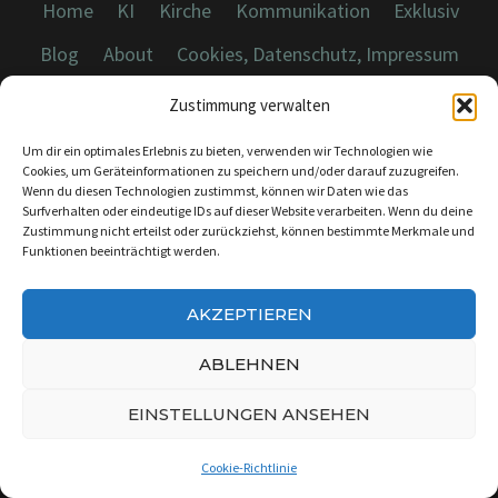
Home
KI
Kirche
Kommunikation
Exklusiv
Blog
About
Cookies, Datenschutz, Impressum
Zustimmung verwalten
Um dir ein optimales Erlebnis zu bieten, verwenden wir Technologien wie
Cookies, um Geräteinformationen zu speichern und/oder darauf zuzugreifen.
Wenn du diesen Technologien zustimmst, können wir Daten wie das
© 2026 Dicebreaker.de - Alle Rechte vorbehalten
Surfverhalten oder eindeutige IDs auf dieser Website verarbeiten. Wenn du deine
Zustimmung nicht erteilst oder zurückziehst, können bestimmte Merkmale und
Funktionen beeinträchtigt werden.
AKZEPTIEREN
KONTAKT:
INFO@DICEBREAKER.DE
ABLEHNEN
EINSTELLUNGEN ANSEHEN
Cookie-Richtlinie