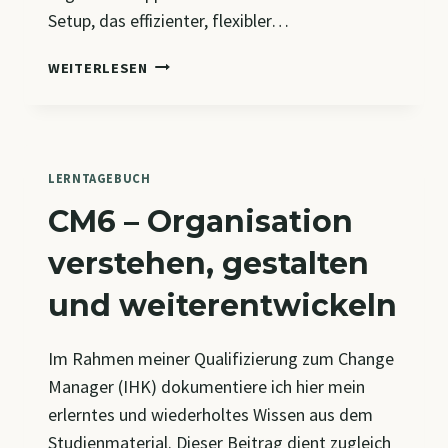
Setup, das effizienter, flexibler…
MEIN
WEITERLESEN
BÜRO:
47
APPS
–
1
LERNTAGEBUCH
IPAD
CM6 – Organisation
&
KAFFEE
verstehen, gestalten
und weiterentwickeln
Im Rahmen meiner Qualifizierung zum Change
Manager (IHK) dokumentiere ich hier mein
erlerntes und wiederholtes Wissen aus dem
Studienmaterial. Dieser Beitrag dient zugleich