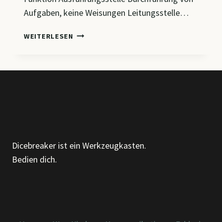
Aufgaben, keine Weisungen Leitungsstelle…
CM5
WEITERLESEN
–
VON
DER
STELLE
ZUR
ORGANISATIONSEINHEIT
&
ORGAFROMEN
IM
Dicebreaker ist ein Werkzeugkasten.
VERGLEICH
Bedien dich.