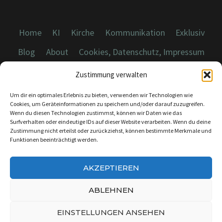
Home
KI
Kirche
Kommunikation
Exklusiv
Blog
About
Cookies, Datenschutz, Impressum
Zustimmung verwalten
Um dir ein optimales Erlebnis zu bieten, verwenden wir Technologien wie
Cookies, um Geräteinformationen zu speichern und/oder darauf zuzugreifen.
Wenn du diesen Technologien zustimmst, können wir Daten wie das
© 2026 Dicebreaker.de - Alle Rechte vorbehalten
Surfverhalten oder eindeutige IDs auf dieser Website verarbeiten. Wenn du deine
Zustimmung nicht erteilst oder zurückziehst, können bestimmte Merkmale und
Funktionen beeinträchtigt werden.
AKZEPTIEREN
KONTAKT:
INFO@DICEBREAKER.DE
ABLEHNEN
EINSTELLUNGEN ANSEHEN