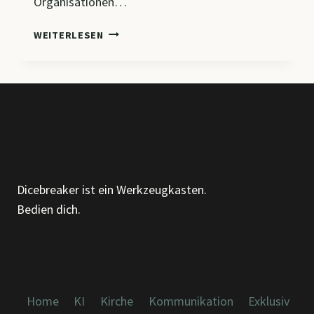
Organisationen…
CM4
WEITERLESEN
–
GRUNDLAGEN
DER
ORGANISATION:
BEGRIFFE,
MODELLE
UND
AUFBAU
Dicebreaker ist ein Werkzeugkasten.
Bedien dich.
Home
KI
Kirche
Kommunikation
Exklusiv