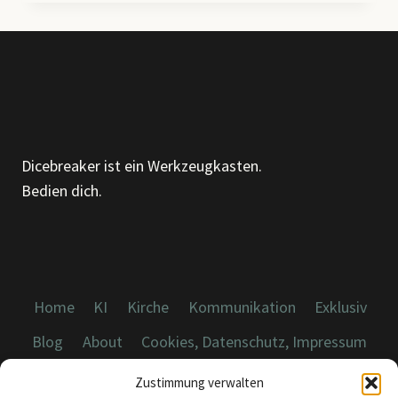
FÜR
KIRCHLICHE
VERWALTUNG
Dicebreaker ist ein Werkzeugkasten.
Bedien dich.
Home
KI
Kirche
Kommunikation
Exklusiv
Blog
About
Cookies, Datenschutz, Impressum
Zustimmung verwalten