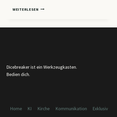
CM6
WEITERLESEN
–
ORGANISATION
VERSTEHEN,
GESTALTEN
UND
WEITERENTWICKELN
Dicebreaker ist ein Werkzeugkasten.
Bedien dich.
Home
KI
Kirche
Kommunikation
Exklusiv