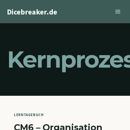
Zum
Dicebreaker.de
Inhalt
springen
Kernproze
LERNTAGEBUCH
CM6 – Organisation