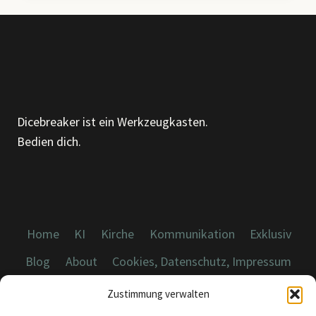
ALGORITHMUS,
EIN
AHA-
MOMENT
Dicebreaker ist ein Werkzeugkasten.
Bedien dich.
Home
KI
Kirche
Kommunikation
Exklusiv
Blog
About
Cookies, Datenschutz, Impressum
Zustimmung verwalten