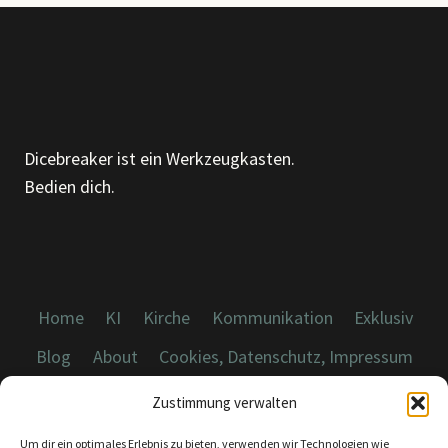
KI-
RCHE.DE
(NEU)
Dicebreaker ist ein Werkzeugkasten.
Bedien dich.
Home
KI
Kirche
Kommunikation
Exklusiv
Blog
About
Cookies, Datenschutz, Impressum
Zustimmung verwalten
Um dir ein optimales Erlebnis zu bieten, verwenden wir Technologien wie