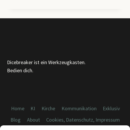
LESEN
–
DIE
STILLE
KUNST,
ALLES
ZU
SAGEN,
OHNE
Dicebreaker ist ein Werkzeugkasten.
EIN
Bedien dich.
WORT
ZU
VERLIEREN
Home
KI
Kirche
Kommunikation
Exklusiv
Blog
About
Cookies, Datenschutz, Impressum