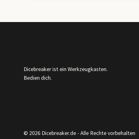
DIE
STILLE
KUNST,
ALLES
ZU
SAGEN,
OHNE
EIN
WORT
ZU
Dicebreaker ist ein Werkzeugkasten.
VERLIEREN
Bedien dich.
© 2026 Dicebreaker.de - Alle Rechte vorbehalten