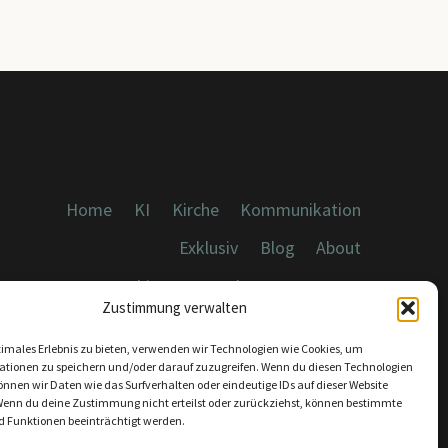
Home
KI
Kirche
Kommunikation
Exklusiv
Blog
About
Cookies, Datenschutz, Impressum
Zustimmung verwalten
timales Erlebnis zu bieten, verwenden wir Technologien wie Cookies, um
ationen zu speichern und/oder darauf zuzugreifen. Wenn du diesen Technologien
nnen wir Daten wie das Surfverhalten oder eindeutige IDs auf dieser Website
Wenn du deine Zustimmung nicht erteilst oder zurückziehst, können bestimmte
KONTAKT:
 Funktionen beeinträchtigt werden.
INFO@DICEBREAKER.DE