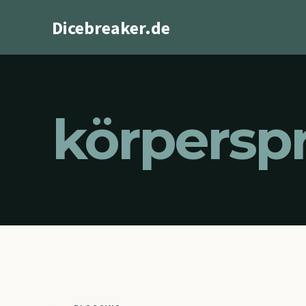
Zum
Dicebreaker.de
Inhalt
springen
körpersp