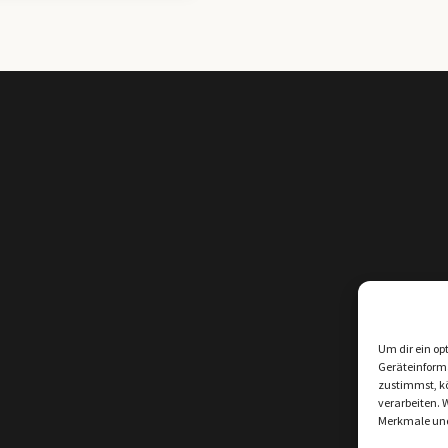
Um dir ein op
Geräteinform
zustimmst, kö
verarbeiten. 
Merkmale und